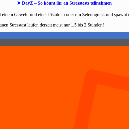
⮞ DayZ – So könnt ihr an Stresstests teilnehmen
n mit einem Gewehr und einer Pistole in oder um Zelenogorsk und spawn
anen Stresstest laufen derzeit meist nur 1,5 bis 2 Stunden!