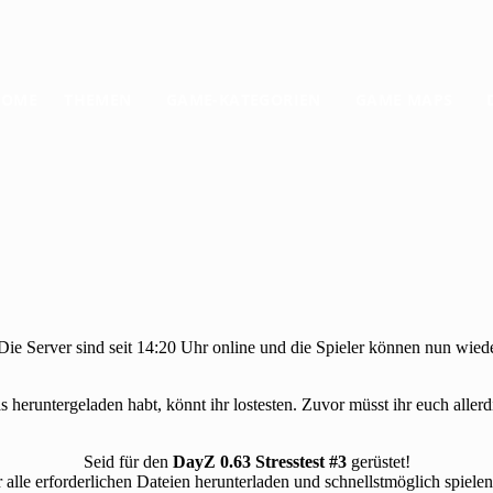
HOME
THEMEN
GAME-KATEGORIEN
GAME MAPS
Die Server sind seit 14:20 Uhr online und die Spieler können nun wied
heruntergeladen habt, könnt ihr lostesten. Zuvor müsst ihr euch allerd
Seid für den
DayZ 0.63 Stresstest #3
gerüstet!
r alle erforderlichen Dateien herunterladen und schnellstmöglich spielen