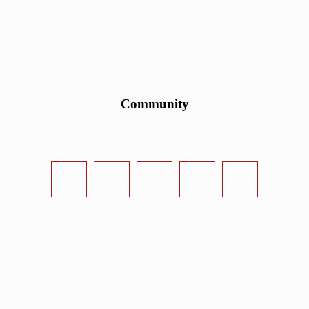
Community
urvival-Sandbox.de - www.survival-sandbox.de