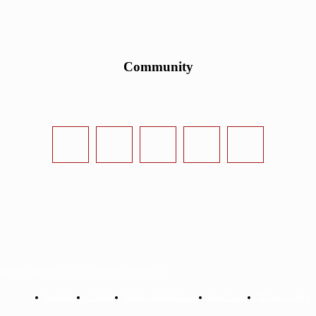
Community
urvival-Sandbox.de - www.survival-sandbox.de
Startseite
Kontakt
Datenschutzerklärung
Impressum
Mit uns werben