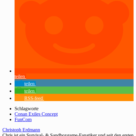
teilen
teilen
teilen
RSS-feed
Schlagworte
Conan Exiles Concept
FunCom
Christoph Erdmann
Chris ist ein Survival- & Sandboxgame-Fanatiker und seit den ersten