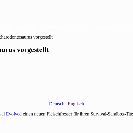
HOME
THEMEN
GAME-KATEGORIEN
GAME MAPS
harodontosaurus vorgestellt
rus vorgestellt
Deutsch
|
Englisch
val Evolved
einen neuen Fleischfresser für ihren Survival-Sandbox-Tite