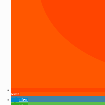
teilen
teilen