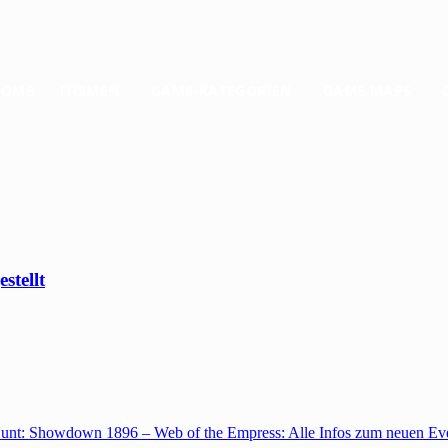
HOME
THEMEN
GAME-KATEGORIEN
GAME MAPS
stellt
unt: Showdown 1896 – Web of the Empress: Alle Infos zum neuen Ev