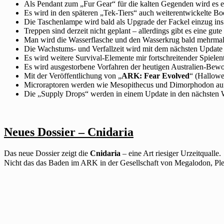
Als Pendant zum „Fur Gear“ für die kalten Gegenden wird es ei
Es wird in den späteren „Tek-Tiers“ auch weiterentwickelte Bo
Die Taschenlampe wird bald als Upgrade der Fackel einzug ins 
Treppen sind derzeit nicht geplant – allerdings gibt es eine gut
Man wird die Wasserflasche und den Wasserkrug bald mehrma
Die Wachstums- und Verfallzeit wird mit dem nächsten Update s
Es wird weitere Survival-Elemente mir fortschreitender Spiel
Es wird ausgestorbene Vorfahren der heutigen Australien-Bew
Mit der Veröffentlichung von „
ARK: Fear Evolved
“ (Hallowe
Microraptoren werden wie Mesopithecus und Dimorphodon auf d
Die „Supply Drops“ werden in einem Update in den nächsten W
Neues Dossier – Cnidaria
Das neue Dossier zeigt die
Cnidaria
– eine Art riesiger Urzeitqualle.
Nicht das das Baden im ARK in der Gesellschaft von Megalodon, P