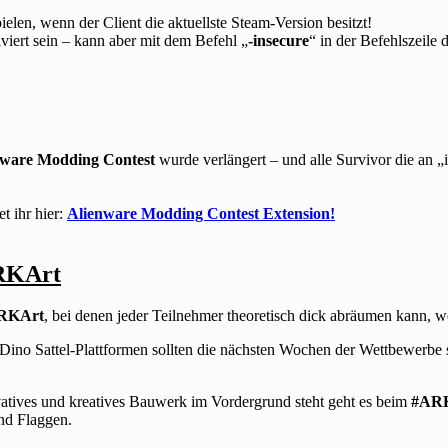
ielen, wenn der Client die aktuellste Steam-Version besitzt!
iviert sein – kann aber mit dem Befehl „
-insecure
“ in der Befehlszeile 
nware Modding Contest
wurde verlängert – und alle Survivor die an „
t ihr hier:
Alienware Modding Contest Extension!
ARKArt
RKArt
, bei denen jeder Teilnehmer theoretisch dick abräumen kann, we
Dino Sattel-Plattformen sollten die nächsten Wochen der Wettbewerbe 
ovatives und kreatives Bauwerk im Vordergrund steht geht es beim
#AR
und Flaggen.