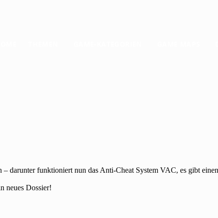
HOME
THEMEN
GAME-KATEGORIEN
GAME MAPS
– darunter funktioniert nun das Anti-Cheat System VAC, es gibt eine
n neues Dossier!