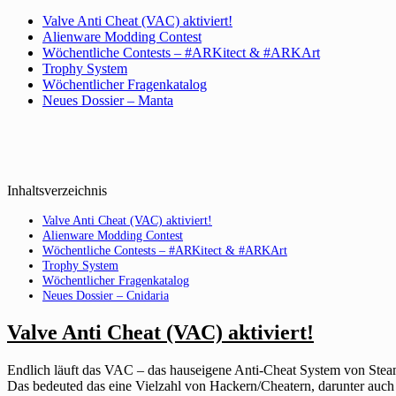
Valve Anti Cheat (VAC) aktiviert!
Alienware Modding Contest
Wöchentliche Contests – #ARKitect & #ARKArt
Trophy System
Wöchentlicher Fragenkatalog
Neues Dossier – Manta
Inhaltsverzeichnis
Valve Anti Cheat (VAC) aktiviert!
Alienware Modding Contest
Wöchentliche Contests – #ARKitect & #ARKArt
Trophy System
Wöchentlicher Fragenkatalog
Neues Dossier – Cnidaria
Valve Anti Cheat (VAC) aktiviert!
Endlich läuft das VAC – das hauseigene Anti-Cheat System von Ste
Das bedeuted das eine Vielzahl von Hackern/Cheatern, darunter auch