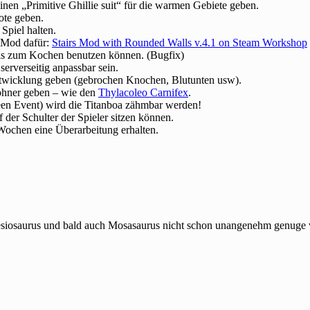
nen „Primitive Ghillie suit“ für die warmen Gebiete geben.
ote geben.
Spiel halten.
e Mod dafür:
Stairs Mod with Rounded Walls v.4.1 on Steam Workshop
ls zum Kochen benutzen können. (Bugfix)
erverseitig anpassbar sein.
entwicklung geben (gebrochen Knochen, Blutunten usw).
ohner geben – wie den
Thylacoleo Carnifex
.
en Event) wird die Titanboa zähmbar werden!
er Schulter der Spieler sitzen können.
ochen eine Überarbeitung erhalten.
lesiosaurus und bald auch Mosasaurus nicht schon unangenehm genug