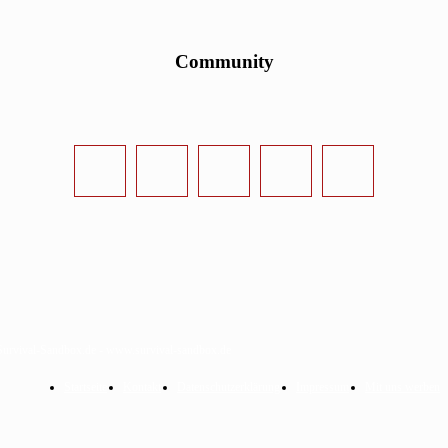
Community
urvival-Sandbox.de - www.survival-sandbox.de
Startseite
Kontakt
Datenschutzerklärung
Impressum
Mit uns werben