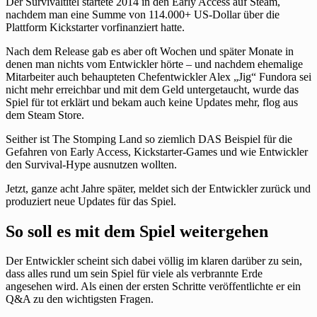
Der Survivaltitel startete 2014 in den Early Access auf Steam,
nachdem man eine Summe von 114.000+ US-Dollar über die
Plattform Kickstarter vorfinanziert hatte.
Nach dem Release gab es aber oft Wochen und später Monate in
denen man nichts vom Entwickler hörte – und nachdem ehemalige
Mitarbeiter auch behaupteten Chefentwickler Alex „Jig“ Fundora sei
nicht mehr erreichbar und mit dem Geld untergetaucht, wurde das
Spiel für tot erklärt und bekam auch keine Updates mehr, flog aus
dem Steam Store.
Seither ist The Stomping Land so ziemlich DAS Beispiel für die
Gefahren von Early Access, Kickstarter-Games und wie Entwickler
den Survival-Hype ausnutzen wollten.
Jetzt, ganze acht Jahre später, meldet sich der Entwickler zurück und
produziert neue Updates für das Spiel.
So soll es mit dem Spiel weitergehen
Der Entwickler scheint sich dabei völlig im klaren darüber zu sein,
dass alles rund um sein Spiel für viele als verbrannte Erde
angesehen wird. Als einen der ersten Schritte veröffentlichte er ein
Q&A zu den wichtigsten Fragen.