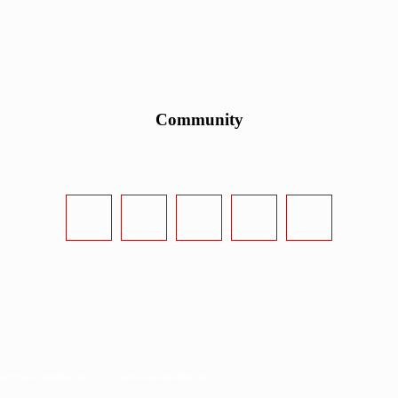
Community
urvival-Sandbox.de - www.survival-sandbox.de