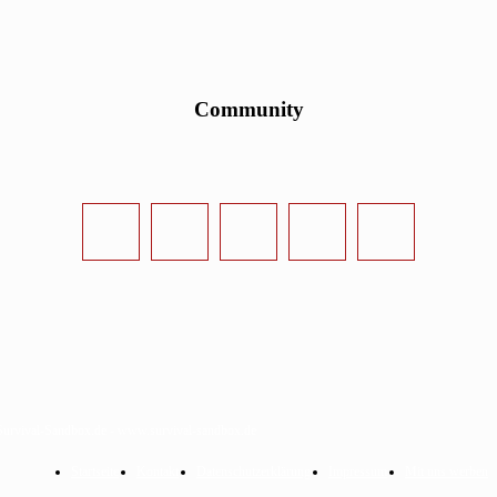
Community
urvival-Sandbox.de - www.survival-sandbox.de
Startseite
Kontakt
Datenschutzerklärung
Impressum
Mit uns werben