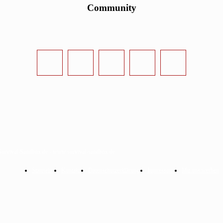
Community
urvival-Sandbox.de - www.survival-sandbox.de
Startseite
Kontakt
Datenschutzerklärung
Impressum
Mit uns werben