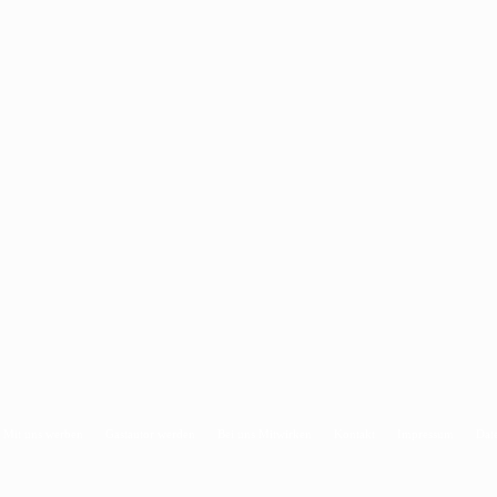
Mit uns werben
Gastautor werden
Bei uns Mitwirken
Kontakt
Impressum
Dat