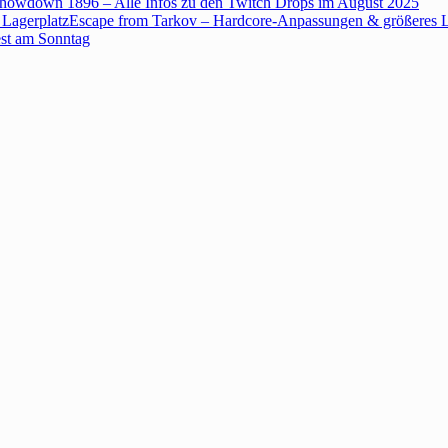
howdown 1896 – Alle Infos zu den Twitch Drops im August 2025
Escape from Tarkov – Hardcore-Anpassungen & größeres L
est am Sonntag