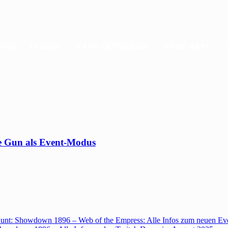
HOME
THEMEN
GAME-KATEGORIEN
GAME MAPS
re Gun als Event-Modus
unt: Showdown 1896 – Web of the Empress: Alle Infos zum neuen Ev