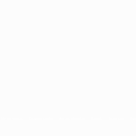
Mit uns werben
Gastautor werden
Bei uns Mitwirken
Kontakt
Impressum
Dat