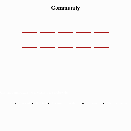
Community
urvival-Sandbox.de - www.survival-sandbox.de
Startseite
Kontakt
Datenschutzerklärung
Impressum
Mit uns werben