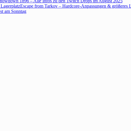
howdown 1896 – Alle Infos zu den Twitch Drops im August 2025
Escape from Tarkov – Hardcore-Anpassungen & größeres L
est am Sonntag