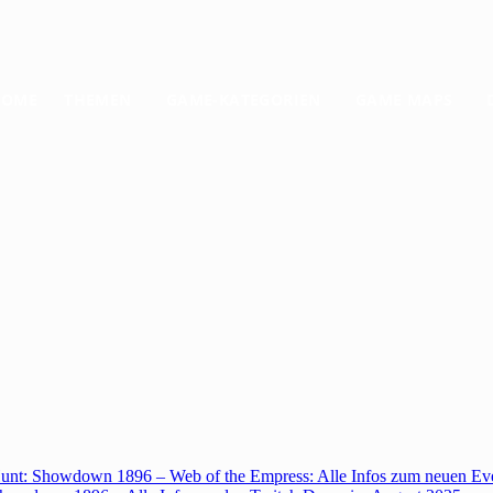
HOME
THEMEN
GAME-KATEGORIEN
GAME MAPS
unt: Showdown 1896 – Web of the Empress: Alle Infos zum neuen Ev