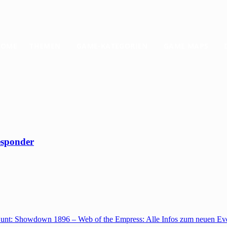
HOME
THEMEN
GAME-KATEGORIEN
GAME MAPS
esponder
unt: Showdown 1896 – Web of the Empress: Alle Infos zum neuen Ev