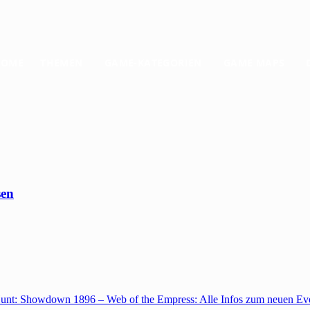
HOME
THEMEN
GAME-KATEGORIEN
GAME MAPS
sen
unt: Showdown 1896 – Web of the Empress: Alle Infos zum neuen Ev