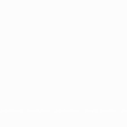
Mit uns werben
Gastautor werden
Bei uns Mitwirken
Kontakt
Impressum
Dat