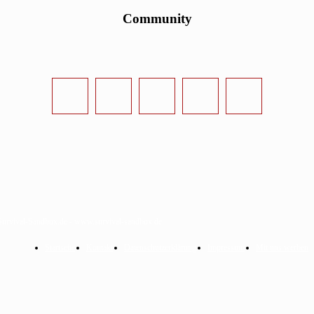
Community
urvival-Sandbox.de - www.survival-sandbox.de
Startseite
Kontakt
Datenschutzerklärung
Impressum
Mit uns werben