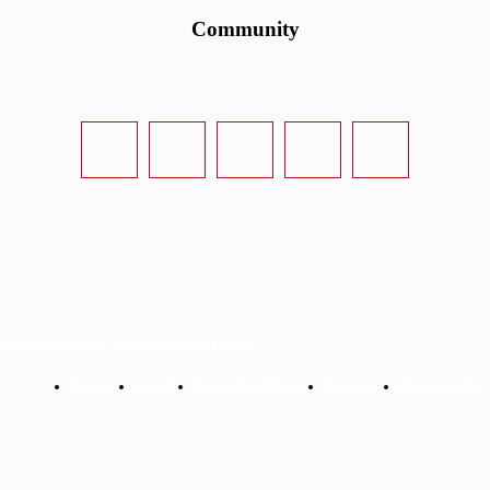
Community
urvival-Sandbox.de - www.survival-sandbox.de
Startseite
Kontakt
Datenschutzerklärung
Impressum
Mit uns werben