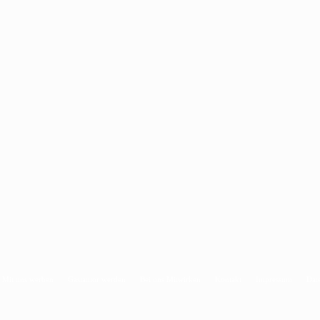
Mit uns werben
Gastautor werden
Bei uns Mitwirken
Kontakt
Impressum
Dat