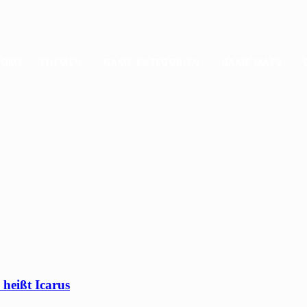
HOME
THEMEN
GAME-KATEGORIEN
GAME MAPS
heißt Icarus