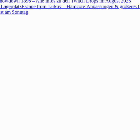
howdown 1896 – Alle Infos zu den Twitch Drops im August 2025
Escape from Tarkov – Hardcore-Anpassungen & größeres L
est am Sonntag