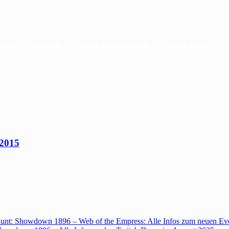
HOME
THEMEN
GAME-KATEGORIEN
GAME MAPS
 2015
unt: Showdown 1896 – Web of the Empress: Alle Infos zum neuen Ev