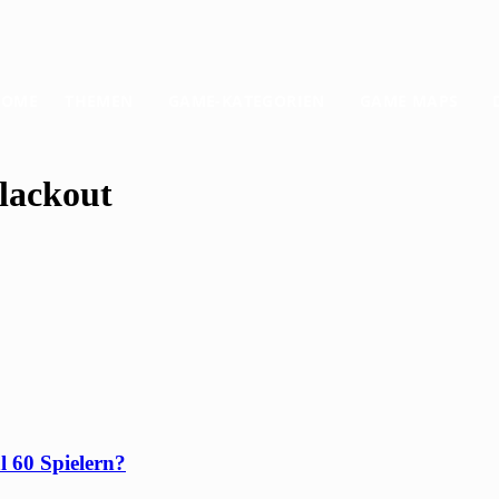
HOME
THEMEN
GAME-KATEGORIEN
GAME MAPS
Blackout
l 60 Spielern?