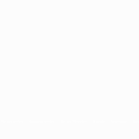
Mit uns werben
Gastautor werden
Bei uns Mitwirken
Kontakt
Impressum
Dat