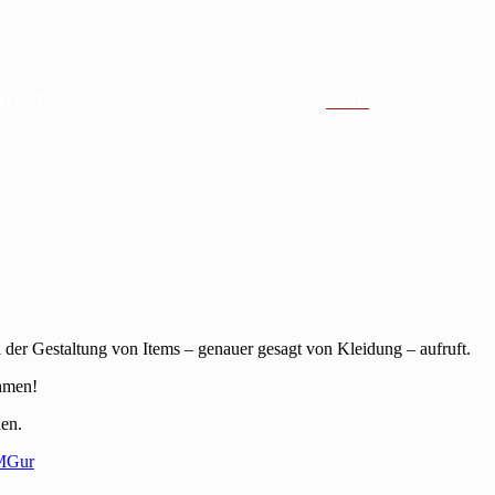
DEALS
Suche
i der Gestaltung von Items – genauer gesagt von Kleidung – aufruft.
ehmen!
en.
IMGur