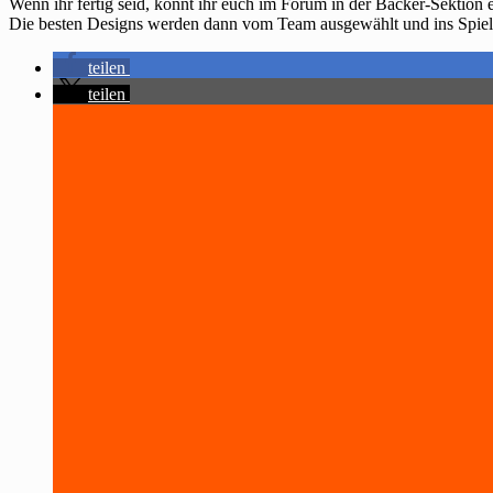
Wenn ihr fertig seid, könnt ihr euch im Forum in der Backer-Sektion 
Die besten Designs werden dann vom Team ausgewählt und ins Spi
teilen
teilen