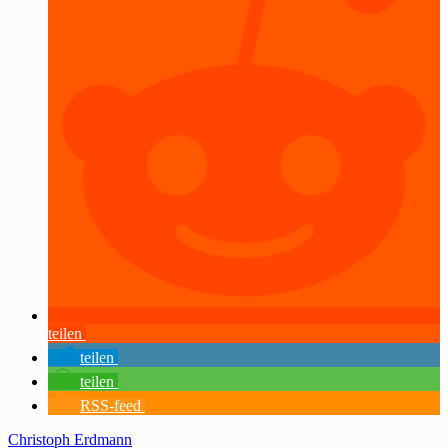
teilen
teilen
teilen
RSS-feed
Christoph Erdmann