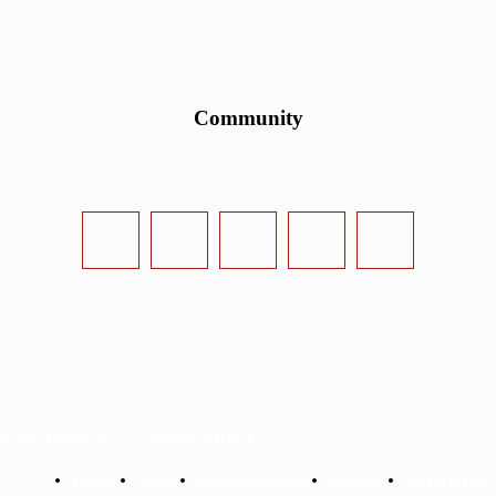
Community
urvival-Sandbox.de - www.survival-sandbox.de
Startseite
Kontakt
Datenschutzerklärung
Impressum
Mit uns werben