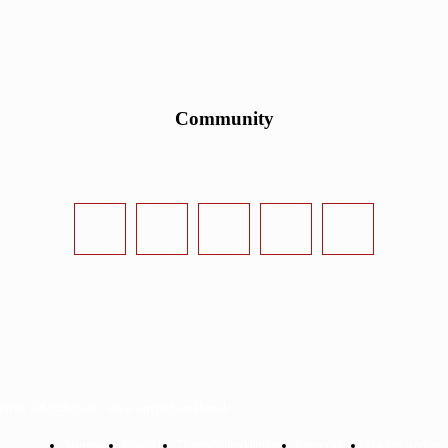
Community
urvival-Sandbox.de - www.survival-sandbox.de
Startseite
Kontakt
Datenschutzerklärung
Impressum
Mit uns werben