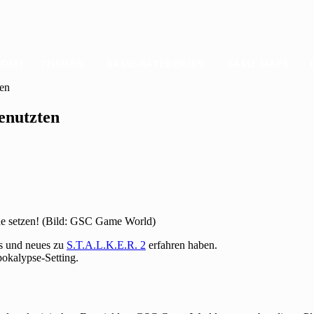
HOME
THEMEN
GAME-KATEGORIEN
GAME MAPS
ten
enutzten
ne setzen! (Bild: GSC Game World)
es und neues zu
S.T.A.L.K.E.R. 2
erfahren haben.
pokalypse-Setting.