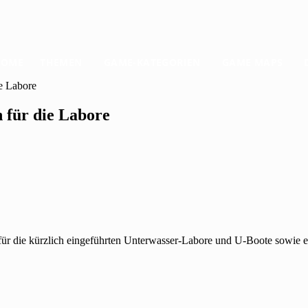
HOME
THEMEN
GAME-KATEGORIEN
GAME MAPS
e Labore
 für die Labore
für die kürzlich eingeführten Unterwasser-Labore und U-Boote sowie e