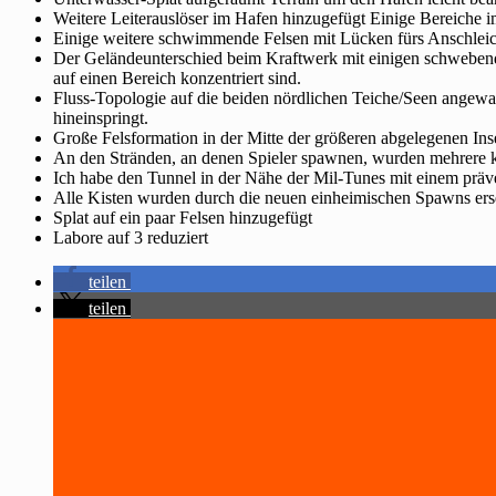
Weitere Leiterauslöser im Hafen hinzugefügt Einige Bereiche i
Einige weitere schwimmende Felsen mit Lücken fürs Anschleiche
Der Geländeunterschied beim Kraftwerk mit einigen schwebende
auf einen Bereich konzentriert sind.
Fluss-Topologie auf die beiden nördlichen Teiche/Seen angewa
hineinspringt.
Große Felsformation in der Mitte der größeren abgelegenen In
An den Stränden, an denen Spieler spawnen, wurden mehrere k
Ich habe den Tunnel in der Nähe der Mil-Tunes mit einem präv
Alle Kisten wurden durch die neuen einheimischen Spawns ers
Splat auf ein paar Felsen hinzugefügt
Labore auf 3 reduziert
teilen
teilen