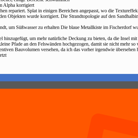
m Alpha korrigiert
n repariert. Splat in einigen Bereichen angepasst, wo die Textureffek
n Objekten wurde korrigiert. Die Strandtopologie auf den Sandhalbins
ndt, um Süßwasser zu erhalten Die blaue Metallkiste im Fischerdorf w
sel hinzugefügt, um mehr natürliche Deckung zu bieten, da die Insel 
leine Pfade an den Felswänden hochgezogen, damit sie nicht mehr so 
entiven Bauvolumen versehen, da ich das vorher irgendwie übersehen h
etzt