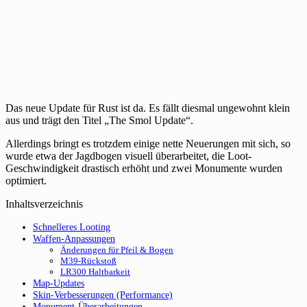
Das neue Update für Rust ist da. Es fällt diesmal ungewohnt klein
aus und trägt den Titel „The Smol Update“.
Allerdings bringt es trotzdem einige nette Neuerungen mit sich, so
wurde etwa der Jagdbogen visuell überarbeitet, die Loot-
Geschwindigkeit drastisch erhöht und zwei Monumente wurden
optimiert.
Inhaltsverzeichnis
Schnelleres Looting
Waffen-Anpassungen
Änderungen für Pfeil & Bogen
M39-Rückstoß
LR300 Haltbarkeit
Map-Updates
Skin-Verbesserungen (Performance)
Monument-Überarbeitungen