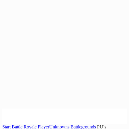
Start
Battle Royale
PlayerUnknowns Battlegrounds
PU´s