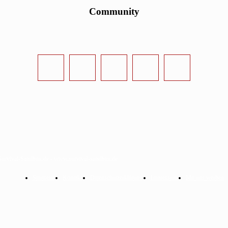
Community
urvival-Sandbox.de - www.survival-sandbox.de
Startseite
Kontakt
Datenschutzerklärung
Impressum
Mit uns werben