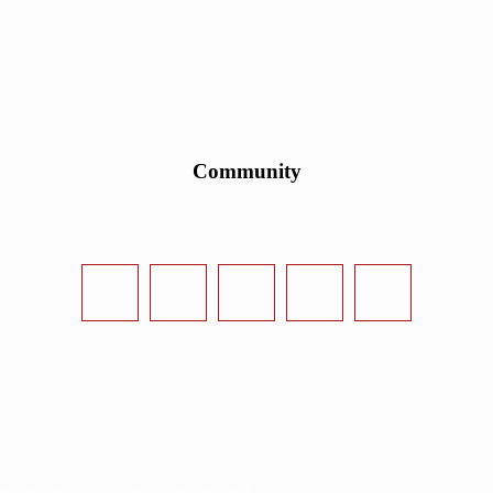
Community
urvival-Sandbox.de - www.survival-sandbox.de