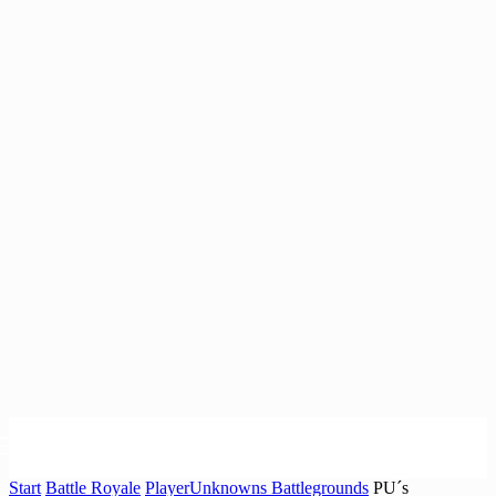
Start
Battle Royale
PlayerUnknowns Battlegrounds
PU´s