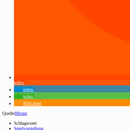
teilen
teilen
teilen
RSS-feed
Quelle
Illfonic
Schlagworte
Spielvorstellung