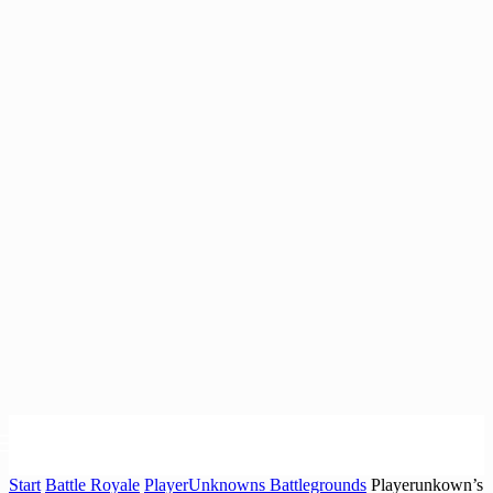
Start
Battle Royale
PlayerUnknowns Battlegrounds
Playerunkown’s