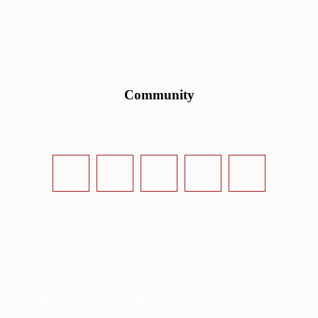
Community
urvival-Sandbox.de - www.survival-sandbox.de