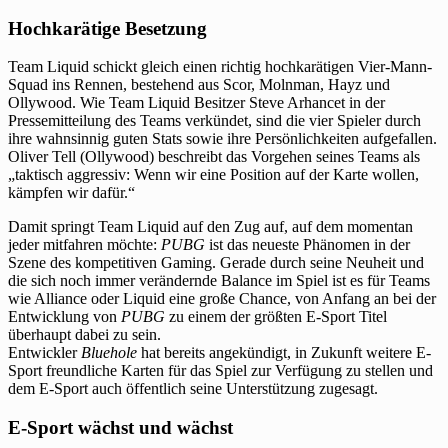
Hochkarätige Besetzung
Team Liquid schickt gleich einen richtig hochkarätigen Vier-Mann-
Squad ins Rennen, bestehend aus Scor, Molnman, Hayz und
Ollywood. Wie Team Liquid Besitzer Steve Arhancet in der
Pressemitteilung des Teams verkündet, sind die vier Spieler durch
ihre wahnsinnig guten Stats sowie ihre Persönlichkeiten aufgefallen.
Oliver Tell (Ollywood) beschreibt das Vorgehen seines Teams als
„taktisch aggressiv: Wenn wir eine Position auf der Karte wollen,
kämpfen wir dafür.“
Damit springt Team Liquid auf den Zug auf, auf dem momentan
jeder mitfahren möchte:
PUBG
ist das neueste Phänomen in der
Szene des kompetitiven Gaming. Gerade durch seine Neuheit und
die sich noch immer verändernde Balance im Spiel ist es für Teams
wie Alliance oder Liquid eine große Chance, von Anfang an bei der
Entwicklung von
PUBG
zu einem der größten E-Sport Titel
überhaupt dabei zu sein.
Entwickler
Bluehole
hat bereits angekündigt, in Zukunft weitere E-
Sport freundliche Karten für das Spiel zur Verfügung zu stellen und
dem E-Sport auch öffentlich seine Unterstützung zugesagt.
E-Sport wächst und wächst