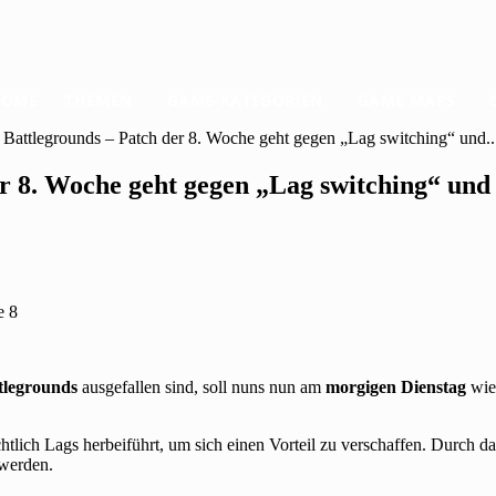
HOME
THEMEN
GAME-KATEGORIEN
GAME MAPS
attlegrounds – Patch der 8. Woche geht gegen „Lag switching“ und..
r 8. Woche geht gegen „Lag switching“ und
legrounds
ausgefallen sind, soll nuns nun am
morgigen Dienstag
wied
chtlich Lags herbeiführt, um sich einen Vorteil zu verschaffen. Durch d
 werden.