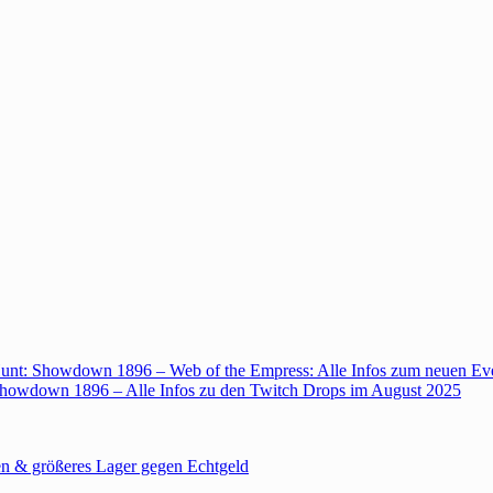
unt: Showdown 1896 – Web of the Empress: Alle Infos zum neuen Ev
howdown 1896 – Alle Infos zu den Twitch Drops im August 2025
n & größeres Lager gegen Echtgeld