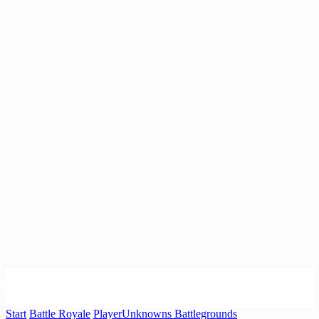
Start
Battle Royale
PlayerUnknowns Battlegrounds