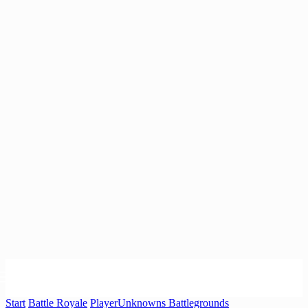
Start
Battle Royale
PlayerUnknowns Battlegrounds