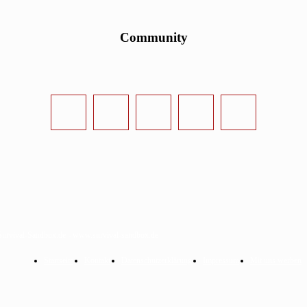
Community
urvival-Sandbox.de - www.survival-sandbox.de
Startseite
Kontakt
Datenschutzerklärung
Impressum
Mit uns werben