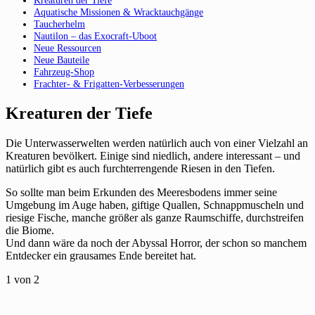
Aquatische Missionen & Wracktauchgänge
Taucherhelm
Nautilon – das Exocraft-Uboot
Neue Ressourcen
Neue Bauteile
Fahrzeug-Shop
Frachter- & Frigatten-Verbesserungen
Kreaturen der Tiefe
Die Unterwasserwelten werden natürlich auch von einer Vielzahl an
Kreaturen bevölkert. Einige sind niedlich, andere interessant – und
natürlich gibt es auch furchterrengende Riesen in den Tiefen.
So sollte man beim Erkunden des Meeresbodens immer seine
Umgebung im Auge haben, giftige Quallen, Schnappmuscheln und
riesige Fische, manche größer als ganze Raumschiffe, durchstreifen
die Biome.
Und dann wäre da noch der Abyssal Horror, der schon so manchem
Entdecker ein grausames Ende bereitet hat.
1
von 2