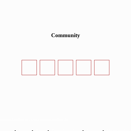
Community
urvival-Sandbox.de - www.survival-sandbox.de
Startseite
Kontakt
Datenschutzerklärung
Impressum
Mit uns werben