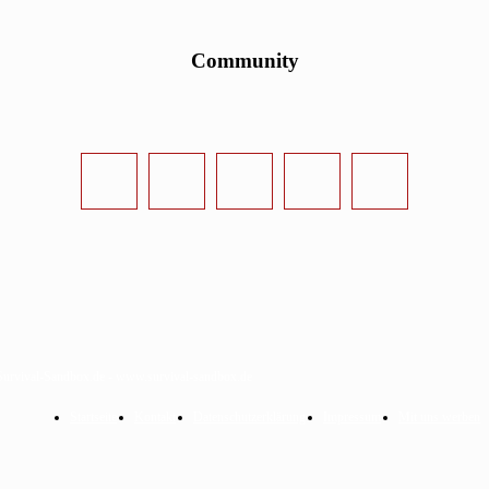
Community
urvival-Sandbox.de - www.survival-sandbox.de
Startseite
Kontakt
Datenschutzerklärung
Impressum
Mit uns werben