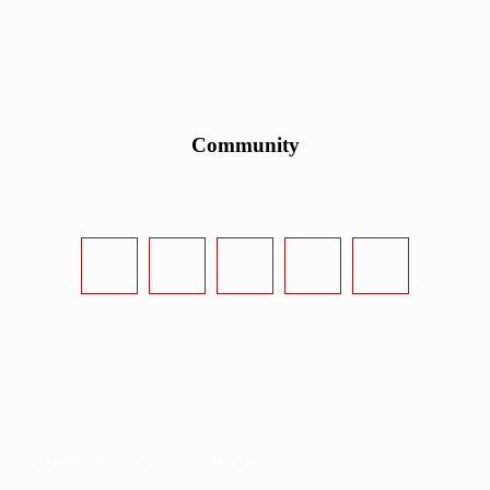
Community
urvival-Sandbox.de - www.survival-sandbox.de