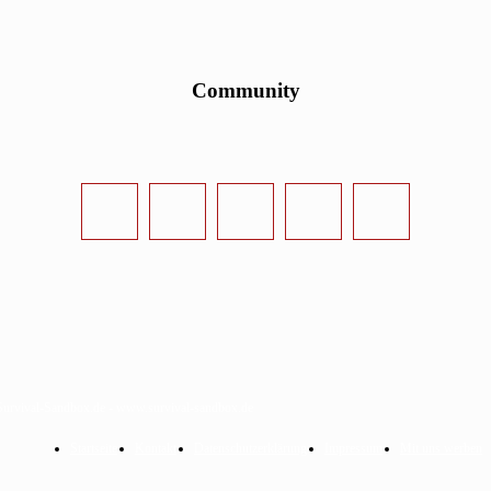
Community
urvival-Sandbox.de - www.survival-sandbox.de
Startseite
Kontakt
Datenschutzerklärung
Impressum
Mit uns werben