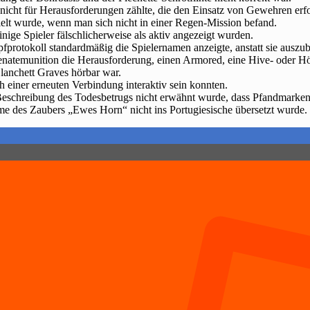
nicht für Herausforderungen zählte, die den Einsatz von Gewehren erf
lt wurde, wenn man sich nicht in einer Regen-Mission befand.
nige Spieler fälschlicherweise als aktiv angezeigt wurden.
protokoll standardmäßig die Spielernamen anzeigte, anstatt sie auszu
temunition die Herausforderung, einen Armored, eine Hive- oder Hölle
anchett Graves hörbar war.
 einer erneuten Verbindung interaktiv sein konnten.
Beschreibung des Todesbetrugs nicht erwähnt wurde, dass Pfandmarken 
e des Zaubers „Ewes Horn“ nicht ins Portugiesische übersetzt wurde.