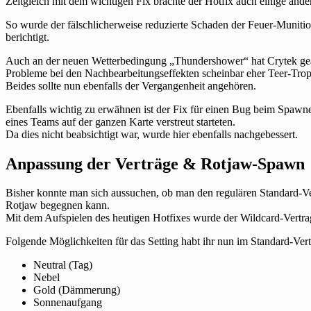
Zeitgleich mit dem wichtigen Fix brachte der Hotfix auch einige ande
So wurde der fälschlicherweise reduzierte Schaden der Feuer-Munition
berichtigt.
Auch an der neuen Wetterbedingung „Thundershower“ hat Crytek gearb
Probleme bei den Nachbearbeitungseffekten scheinbar eher Teer-Tro
Beides sollte nun ebenfalls der Vergangenheit angehören.
Ebenfalls wichtig zu erwähnen ist der Fix für einen Bug beim Spawne
eines Teams auf der ganzen Karte verstreut starteten.
Da dies nicht beabsichtigt war, wurde hier ebenfalls nachgebessert.
Anpassung der Verträge & Rotjaw-Spawn
Bisher konnte man sich aussuchen, ob man den regulären Standard-V
Rotjaw begegnen kann.
Mit dem Aufspielen des heutigen Hotfixes wurde der Wildcard-Vertra
Folgende Möglichkeiten für das Setting habt ihr nun im Standard-Vert
Neutral (Tag)
Nebel
Gold (Dämmerung)
Sonnenaufgang