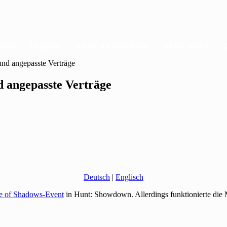
HOME
THEMEN
GAME-KATEGORIEN
GAME MAPS
nd angepasste Verträge
 angepasste Verträge
Deutsch
|
Englisch
e of Shadows-Event
in Hunt: Showdown. Allerdings funktionierte die M