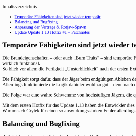
Inhaltsverzeichnis
Temporäre Fähigkeiten sind jetzt wieder temporär
Balancing und Bugfixing
Anpassung der Verträge & Rotjaw-Spawn
Update Update 1.13 Hotfix #1 – Patchnotes
Temporäre Fähigkeiten sind jetzt wieder 
Die Brandeigenschaften – oder auch „Burn Traits“ – sind temporäre Fä
wirklich funktional.
So blieb vor allem die Fertigkeit „Unsterblichkeit“ nach der ersten E
Die Fähigkeit sorgt dafür, dass der Jäger beim endgültigen Ableben d
Allerdings funktionierte die Logik dahinter wohl zu gut – denn nach d
Die Folge war eine wahre Schwemme von hochstufigen Jägern, die qu
Mit dem ersten Hotfix für das Update 1.13 haben die Entwickler dies
Warum sich Crytek für einen so auswirkungsstarken Fehler allerdings
Balancing und Bugfixing