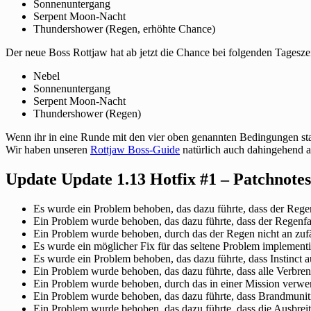
Sonnenuntergang
Serpent Moon-Nacht
Thundershower (Regen, erhöhte Chance)
Der neue Boss Rottjaw hat ab jetzt die Chance bei folgenden Tagesz
Nebel
Sonnenuntergang
Serpent Moon-Nacht
Thundershower (Regen)
Wenn ihr in eine Runde mit den vier oben genannten Bedingungen star
Wir haben unseren
Rottjaw Boss-Guide
natürlich auch dahingehend a
Update Update 1.13 Hotfix #1 – Patchnotes
Es wurde ein Problem behoben, das dazu führte, dass der Re
Ein Problem wurde behoben, das dazu führte, dass der Regenfal
Ein Problem wurde behoben, durch das der Regen nicht an zufäl
Es wurde ein möglicher Fix für das seltene Problem implement
Es wurde ein Problem behoben, das dazu führte, dass Instinct auf
Ein Problem wurde behoben, das dazu führte, dass alle Verbren
Ein Problem wurde behoben, durch das in einer Mission verwe
Ein Problem wurde behoben, das dazu führte, dass Brandmuniti
Ein Problem wurde behoben, das dazu führte, dass die Ausbreitu