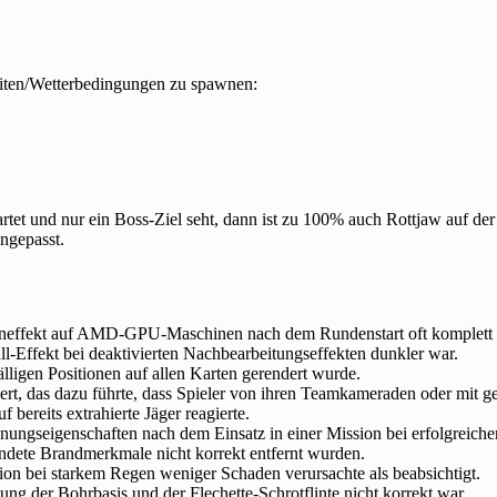
eiten/Wetterbedingungen zu spawnen:
tet und nur ein Boss-Ziel seht, dann ist zu 100% auch Rottjaw auf der
ngepasst.
geneffekt auf AMD-GPU-Maschinen nach dem Rundenstart oft komplett
l-Effekt bei deaktivierten Nachbearbeitungseffekten dunkler war.
ligen Positionen auf allen Karten gerendert wurde.
iert, das dazu führte, dass Spieler von ihren Teamkameraden oder mit 
 bereits extrahierte Jäger reagierte.
nungseigenschaften nach dem Einsatz in einer Mission bei erfolgreiche
ndete Brandmerkmale nicht korrekt entfernt wurden.
on bei starkem Regen weniger Schaden verursachte als beabsichtigt.
ng der Bohrbasis und der Flechette-Schrotflinte nicht korrekt war.