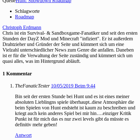
Quelle
Hunt: Showdown Roadmap
Schlagworte
Roadmap
Christoph Erdmann
Chris ist ein Survival- & Sandboxgame-Fanatiker und seit den ersten
Stunden der DayZ Mod und Minecraft "infiziert". Er ist außerdem
Drahtzieher und Gründer der Seite und kümmert sich um eine
Vielzahl unterschiedlicher News zum Genre die anfallen. Daneben
ist er für die Verwaltung der Seite zuständig und kümmert sich um
quasi alles, was im Hintergrund abläuft.
1 Kommentar
TheFanaticTester
10/05/2019 Beim 9:44
Bin seit der ersten Stunde bei Hunt und es ist eines meiner
absoluten Lieblingns spiele überhaupt..diese Atmosphäre die
beim Spielen von Hunt endsteht ist kaum zu beschreiben und
kriegt auch kein anderes Spiel bei mir hin….einziger Kritik
Punkt ist für mich das es nur zwei levels gibt da müsste es
definitiv mehr geben!
Antwort