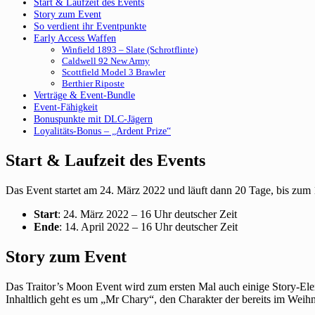
Start & Laufzeit des Events
Story zum Event
So verdient ihr Eventpunkte
Early Access Waffen
Winfield 1893 – Slate (Schrotflinte)
Caldwell 92 New Army
Scottfield Model 3 Brawler
Berthier Riposte
Verträge & Event-Bundle
Event-Fähigkeit
Bonuspunkte mit DLC-Jägern
Loyalitäts-Bonus – „Ardent Prize“
Start & Laufzeit des Events
Das Event startet am 24. März 2022 und läuft dann 20 Tage, bis zum 
Start
: 24. März 2022 – 16 Uhr deutscher Zeit
Ende
: 14. April 2022 – 16 Uhr deutscher Zeit
Story zum Event
Das Traitor’s Moon Event wird zum ersten Mal auch einige Story-Elem
Inhaltlich geht es um „Mr Chary“, den Charakter der bereits im Weihna