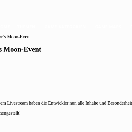
HOME
THEMEN
GAME-KATEGORIEN
GAME MAPS
or’s Moon-Event
’s Moon-Event
inem Livestream haben die Entwickler nun alle Inhalte und Besonderheite
engestellt!