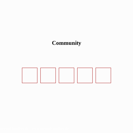
Community
urvival-Sandbox.de - www.survival-sandbox.de