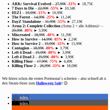
ARK: Survival Evolved
–
27,99€
-33%
► 18,75€
7 Days to Die
–
22,99€
-55%
► 10,34€
H1Z1
–
19,99€
-15%
► 16,99€
The Forest
–
14,99€
-25%
► 11,24€
DayZ Standalone
–
31,99€
-15%
► 27,19€
Arma 2: Complete Collection
(Arma 2 + alle Addons)> –
29,99€
-80%
► 5,99€
Miscreated
–
18,99€
-40%
► 11,39€
How to Survive
–
14,99€
-85%
► 2,24€
How to Survive 2
–
19,99€
-33%
► 15,99€
Contagion
–
18,99€
-80%
► 3,79€
Left 4 Dead
–
19,99€
-80%
► 3,99€
Left 4 Dead 2
–
19,99€
-80%
► 3,99€
Killing Floor
–
17,99€
-75%
► 4,49€
Killing Floor 2
–
26,99€
-33%
► 18,08€
Wir hören schon die ersten Portmonai´s schreien – also schnell ab n
den Steam-Store zum
Halloween Sale
! 😉
teilen
teilen