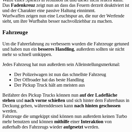
Das
Fadenkreuz
zeigt nun an dass das Feuern derzeit deaktiviert ist
und der Charakter eine passive Haltung einnimmt.
Wurfwaffen zeigen nun eine Leuchtspur an, die nur der Werfende
sieht, um ihre Wurfbahn besser nachvollziehbar zu machen.
Fahrzeuge
Um die Fahrerfahrung zu verbessern wurden die Fahrzeuge getuned
und haben nun ein
besseres Handling
, außerdem sollten sie nicht
mehr so schnell umkippen.
Jedes Fahrzeug hat nun außerdem sein Alleinstellungsmerkmal:
Der Polizeiwagen ist nun das schnellste Fahrzeug
Der Offroader hat das beste Handling
Der Pickup Truck hält am meisten aus
Beifahrer des Pickup Trucks können nun
auf der Ladefläche
stehen
und
nach vorne schießen
und sich hinter dem Fahrerhaus in
Deckung gehen, währenddessen kann
nach hinten geschossen
werden.
Fahrzeuge die umgekippt sind können nun außerdem keinen Turbo
mehr benutzen und können
mithilfe
einer
Interaktion
von
außerhalb des Fahrzeugs wieder
aufgesetzt
werden.