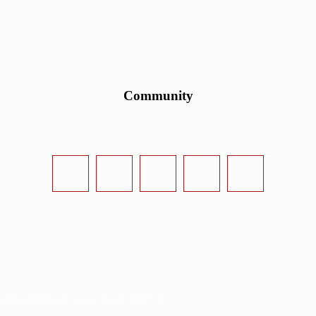
Community
urvival-Sandbox.de - www.survival-sandbox.de