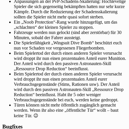
Anpassungen an der PvP-Schadens-Skalierung: Hochlevelige
Spieler die sich gegenseitig bekämpften hatten nur sehr kurze
Kämpfe. Durch die Reduzierung der Schadensskalierung
sollten die Spieler nicht mehr quasi sofort sterben.
Ein „Noob Protection“-Rang wurde hinzugefügt, um das
„schlachten“ der kleinen Spieler zu stoppen.
Fahrzeuge werden nun gelockt (sind aber zerstörbar) für 30
Minuten, sobald der Fahrer aussteigt.
Die Spielerfähigkeit „Wingsuit Dive Bomb“ beschützt euch
nun vor Schaden vor vergessenen Fliegerbomben.
Beim Spielertod der durch einen anderen Spieler verursacht
wird droppt ihr nun einen prozentualen Anteil eurer Munition.
Der Anteil wird durch den passiven Astronauten-Skill
„Ressource Drop Reduction“ beeinflusst.
Beim Spielertod der durch einen anderen Spieler verursacht
wird droppt ihr nun einen prozentualen Anteil eurer
Verbrauchsgegenstände (Stims, Rationen usw). Der Anteil
wird durch den passiven Astronauten-Skill „Ressource Drop
Reduction“ beeinflusst. Habt ihr 5 oder weniger
Verbrauchsgegenstände bei euch, werden keine gedroppt.
Türen können nicht mehr öffentlich zugänglich gemacht
werden. Wenn ihr also eine „öffentliche Tür“ wollt – baut
keine Tür. 😉
Bugfixes