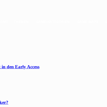
HOME
THEMEN
GAME-KATEGORIEN
GAME MAPS
 in den Early Access
ker?